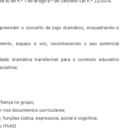
a d) do n.º 1 do artigo 6.º do Decreto-Lei n.º 22/2014.
mpreender o conceito de jogo dramático, enquadrando-o
vimento, espaço e voz, reconhecendo o seu potencial
dade dramática transferível para o contexto educativo
ciplinar.
fiança no grupo;
ar nos documentos curriculares;
 funções lúdica, expressiva, social e cognitiva.
o (1h45)