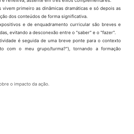
al e reflexiva, assente em três eixos complementares:
es vivem primeiro as dinâmicas dramáticas e só depois as
ação dos conteúdos de forma significativa.
xpositivos e de enquadramento curricular são breves e
das, evitando a desconexão entre o "saber" e o "fazer".
atividade é seguida de uma breve ponte para o contexto
isto com o meu grupo/turma?"), tornando a formação
obre o impacto da ação.