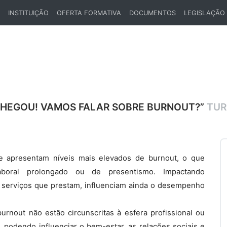
INSTITUIÇÃO
OFERTA FORMATIVA
DOCUMENTOS
LEGISLAÇÃO
ENT)
 CHEGOU! VAMOS FALAR SOBRE BURNOUT?”
TUR
e apresentam níveis mais elevados de burnout, o que
aboral prolongado ou de presentismo. Impactando
 serviços que prestam, influenciam ainda o desempenho
rnout não estão circunscritas à esfera profissional ou
, podendo influenciar o bem-estar, as relações sociais e