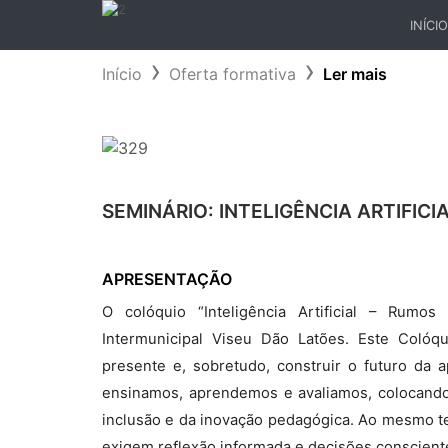
INÍCIO
(CURR
Início
Oferta formativa
Ler mais
SEMINÁRIO: INTELIGÊNCIA ARTIFIC
APRESENTAÇÃO
O colóquio “Inteligência Artificial – Rum
Intermunicipal Viseu Dão Latões. Este Coló
presente e, sobretudo, construir o futuro da 
ensinamos, aprendemos e avaliamos, colocando
inclusão e da inovação pedagógica. Ao mesmo te
exigem reflexão informada e decisões conscient